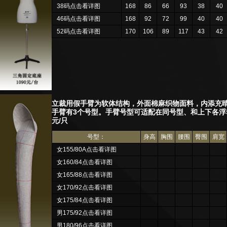
38码点击看详图
168
86
66
93
38
40
46码点击看详图
168
92
72
99
40
40
52码点击看详图
170
106
89
117
43
42
立裁用假手臂为软体结构，外面棉麻织物面料，内添充
手臂有3个号型。手臂号型可适配在同号型、和上下各浮动
元/只
号型：
身高
胸围
腰围
臀围
肩宽
女155/80A点击看详图
女160/84点击看详图
女165/88点击看详图
女170/92点击看详图
女175/84点击看详图
男175/92点击看详图
男180/96点击看详图