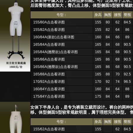
女体全身半腿人台，其特点多功能。可广泛应用于上衣、裤
后面臀部翘度加大，臀凸点上移。体型侧面S型较常规款明
号型：
身高
胸围
腰围
臀围
155/80A点击看详图
155
80
62
84.5
155/82A点击看详图
155
82
64
86
160/84A(新款)点击看详图
160
84
66
89
165/84A点击看详图
165
84
68
90.5
165/84A(翘臀款)点击看详图
165
84
68
90.5
165/86A点击看详图
165
86
68
90.5
165/86A(翘臀款)点击看详图
165
86
68
90.5
165/88A点击看详图
165
88
70
92.5
170/92A点击看详图
170
92
74
96.5
160/84Y点击看详图
160
84
64
88
175/84Y点击看详图
175
84
64
89
女体下半身人台，是专为裤装立裁而设计。裤台的两种拆
移。体型侧面S型较常规款明显，属于理想完美体型。 售价
号型：
身高
胸围
腰围
臀围
155/62A点击看详图
155
62
84.5