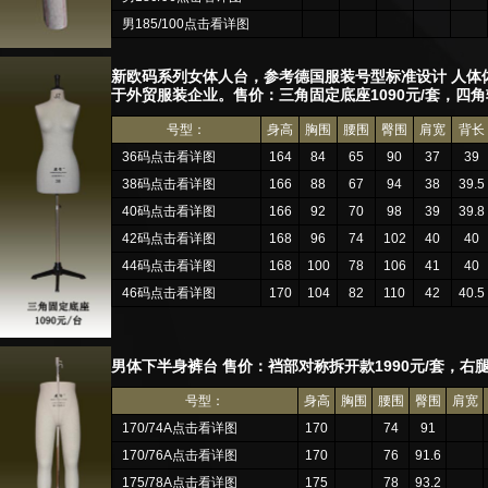
男185/100点击看详图
新欧码系列女体人台，参考德国服装号型标准设计 人体
于外贸服装企业。售价：三角固定底座1090元/套，四角
号型：
身高
胸围
腰围
臀围
肩宽
背长
36码点击看详图
164
84
65
90
37
39
38码点击看详图
166
88
67
94
38
39.5
40码点击看详图
166
92
70
98
39
39.8
42码点击看详图
168
96
74
102
40
40
44码点击看详图
168
100
78
106
41
40
46码点击看详图
170
104
82
110
42
40.5
男体下半身裤台 售价：裆部对称拆开款1990元/套，右
号型：
身高
胸围
腰围
臀围
肩宽
170/74A点击看详图
170
74
91
170/76A点击看详图
170
76
91.6
175/78A点击看详图
175
78
93.2