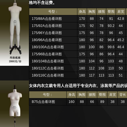
格均不含运费。
号型：
身高
胸围
腰围
臀围
肩宽
170/88A点击看详图
170
88
74
91
42.8
175/92A点击看详图
175
92
78
93.2
44
175/96Y点击看详图
175
96
78
96
45
180/96A点击看详图
180
96
82
96.4
45.2
180/100A点击看详图
180
100
86
99.6
46.4
175/96B点击看详图
175
96
86
96.4
44
180/104B点击看详图
180
104
96
103
48
180/112C点击看详图
180
112
108
110
50
180/116C点击看详图
180
117
113
113
51
女体内衣立裁专用人台适用于专业内衣、泳装等产品的设
号型：
身高
胸围
腰围
臀围
肩宽
背长
B75点击看详图
160
88
66
89
38
38