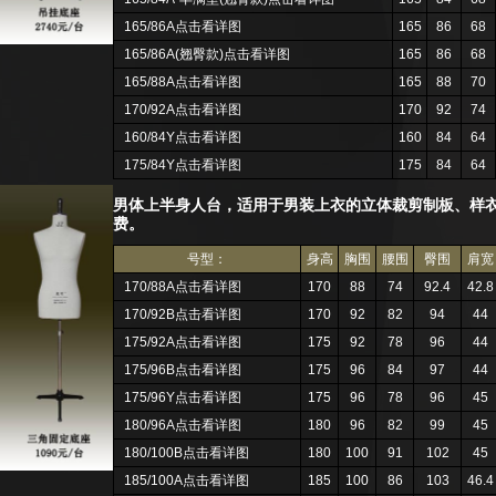
165/86A点击看详图
165
86
68
165/86A(翘臀款)点击看详图
165
86
68
165/88A点击看详图
165
88
70
170/92A点击看详图
170
92
74
160/84Y点击看详图
160
84
64
175/84Y点击看详图
175
84
64
男体上半身人台，适用于男装上衣的立体裁剪制板、样衣确认
费。
号型：
身高
胸围
腰围
臀围
肩宽
170/88A点击看详图
170
88
74
92.4
42.8
170/92B点击看详图
170
92
82
94
44
175/92A点击看详图
175
92
78
96
44
175/96B点击看详图
175
96
84
97
44
175/96Y点击看详图
175
96
78
96
45
180/96A点击看详图
180
96
82
99
45
180/100B点击看详图
180
100
91
102
45
185/100A点击看详图
185
100
86
103
46.4