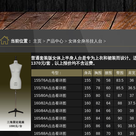
当前位置：
主页
>
产品中心
>
女体全身吊挂人台
>
普通套装版女体上半身人台是专为上衣和裙装而设计。适用
1370元/套，以上报价均不含运费。
号型：
身高
胸围
腰围
臀围
肩宽
155/76A点击看详图
155
76
58
83.5
36
155/78A点击看详图
155
78
60
85.5
36.5
155/80A点击看详图
155
80
62
87
37
160/82A点击看详图
160
82
64
88
37.5
160/84A点击看详图
160
84
66
90
38
165/84A点击看详图
165
84
66
90
38
165/86A点击看详图
165
86
68
91
38.5
165/88A点击看详图
165
88
70
93
39