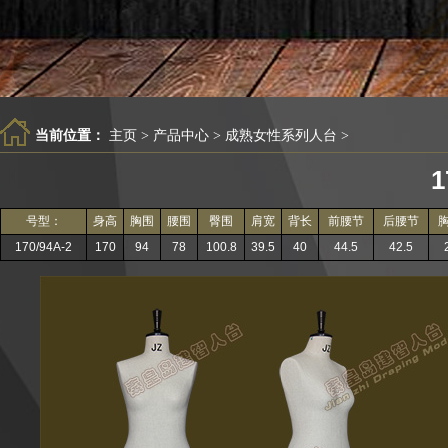
当前位置：
主页
>
产品中心
>
成熟女性系列人台
>
1
号型：
身高
胸围
腰围
臀围
肩宽
背长
前腰节
后腰节
170/94A-2
170
94
78
100.8
39.5
40
44.5
42.5