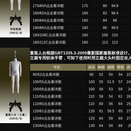
175/80A点击看详图
175
80
94.8
180/82A点击看详图
180
82
96.4
180/84A点击看详图
180
84
98
180/86A点击看详图
180
86
99.6
180/108C点击看详图
180
108
110
180/112C点击看详图
180
113
113
童装人台根据GBT1335.3-2009最新国家服装标
立裁专用软体手臂，可卸下使用时用立裁大头针固定在人台
号型：
身高
胸围
腰围
臀围
肩
90/52点击看详图
90
52
50
54
22
100/55点击看详图
100
55
51.5
57
24
100/56点击看详图
100
56
53
59
2
110/58点击看详图
110
58
54
61
26
110/60点击看详图
110
60
56
64
25
120/61点击看详图
120
61
56.5
65
27
120/64点击看详图
120
64
59
69
27
130/64点击看详图
130
64
59
69
2