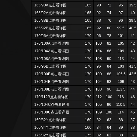
165/90A点击看详图
165
90
72
95
39.5
165/92A点击看详图
165
92
74
97
40
165/88B点击看详图
165
88
76
96
39.5
165/92B点击看详图
165
92
80
99.5
40.5
170/96A点击看详图
170
96
78
101
41
170/100A点击看详图
170
100
82
105
42
170/104A点击看详图
170
104
86
109
43
170/108A点击看详图
170
108
90
113
44
170/96B点击看详图
170
96
84
103
41.5
170/100B点击看详图
170
100
88
106.5
42.5
170/104B点击看详图
170
104
92
109
43
170/108B点击看详图
170
108
96
113.5
44
170/112B点击看详图
170
112
100
116
46
170/104C点击看详图
170
105
96
110.5
44
170/108C点击看详图
170
109
100
114
45
160/82Y点击看详图
160
82
62
88
37
160/84Y点击看详图
160
84
64
89
38
175/82Y点击看详图
175
82
62
88
37